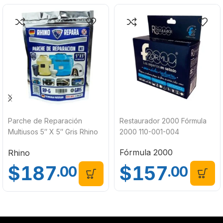
Parche de Reparación
Restaurador 2000 Fórmula
Multiusos 5″ X 5″ Gris Rhino
2000 110-001-004
Repara RP-G
Fórmula 2000
Rhino
$
157
$
187
.00
.00