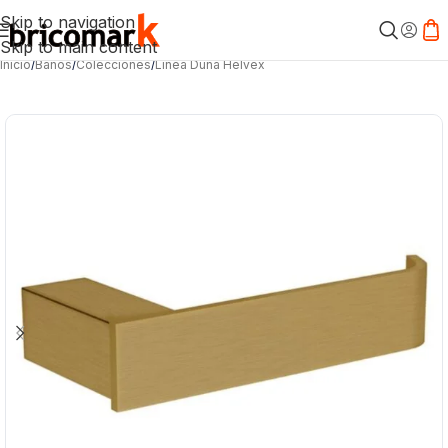
Skip to navigation
Skip to main content
Inicio
/
Baños
/
Colecciones
/
Línea Duna Helvex