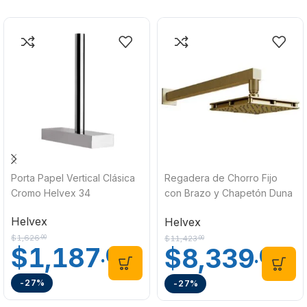
Porta Papel Vertical Clásica
Regadera de Chorro Fijo
Cromo Helvex 34
con Brazo y Chapetón Duna
H3006-TR036-DN Helvex
Helvex
Helvex
$
1,626
$
11,423
.00
.00
$
1,187
$
8,339
.00
.00
-27%
-27%