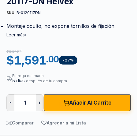
20117-DN Helvex
B-0120117DN
SKU:
Montaje oculto, no expone tornillos de fijación
Leer más
$
2,179
.00
$
1,591
.00
-27%
Entrega estimada
5 días
después de tu compra
-
+
Añadir Al Carrito
Comparar
Agregar a mi Lista