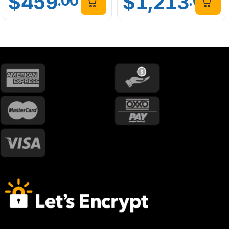
$
459
$
1,213
.00
.00