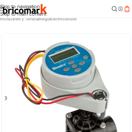
Skip to navigation
Skip to main content
Inicio
/
Jardín y Terraza
/
Riego
/
Electroválvulas