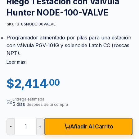
Riego 1 Estación con Válvula
Hunter NODE-100-VALVE
B-85NODE100VALVE
SKU:
Programador alimentado por pilas para una estación
con válvula PGV-101G y solenoide Latch CC (roscas
NPT).
Leer más
$
2,414
.00
Entrega estimada
5 días
después de tu compra
-
+
Añadir Al Carrito