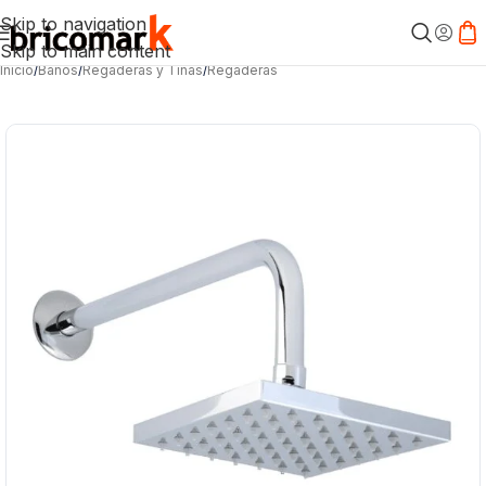
Skip to navigation
Skip to main content
Inicio
/
Baños
/
Regaderas y Tinas
/
Regaderas