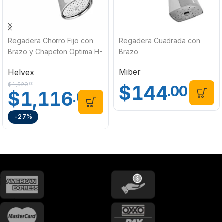
Regadera Chorro Fijo con
Regadera Cuadrada con
Brazo y Chapeton Optima H-
Brazo
200 Helvex
Miber
Helvex
$
1,529
$
144
.00
.00
$
1,116
.00
-27%