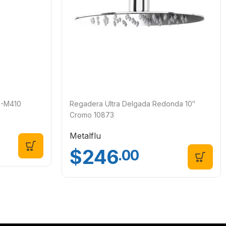
R-M410
Regadera Ultra Delgada Redonda 10″
Cromo 10873
Metalflu
$
246
.00