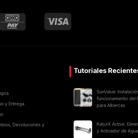
Tutoriales Reciente
SunValue: Instalació
mpra
funcionamiento del 
vio y Entrega
para Albercas
go
KalyxX Active: Elimi
mbios, Devoluciones y
y Activador de Agu