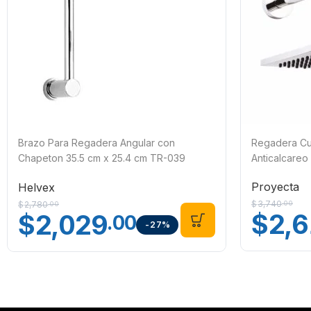
Brazo Para Regadera Angular con
Regadera Cu
Chapeton 35.5 cm x 25.4 cm TR-039
Anticalcareo
Helvex
Proyecta
Helvex
$
3,740
.00
$
2,780
.00
$
2,
$
2,029
.00
-27%