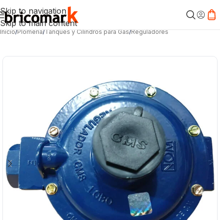
Skip to navigation
Skip to main content
Inicio
/
Plomería
/
Tanques y Cilindros para Gas
/
Reguladores