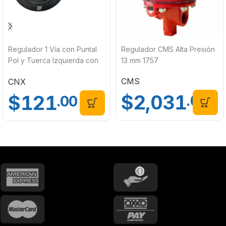
Regulador 1 Vía con Puntal
Regulador CMS Alta Presión
Pol y Tuerca Izquierda con
13 mm 1757
Maneral CNX REG-002
CMS
CNX
$
2,031
$
121
.00
.00