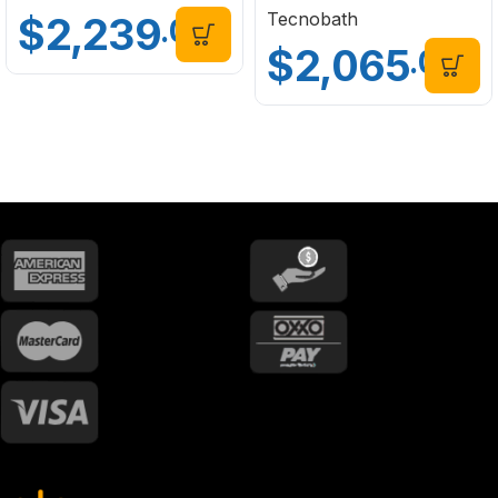
Tecnobath
$
2,239
.00
$
2,065
.00