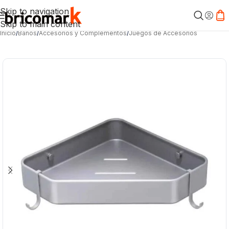
Skip to navigation
Skip to main content
Inicio
/
Baños
/
Accesorios y Complementos
/
Juegos de Accesorios