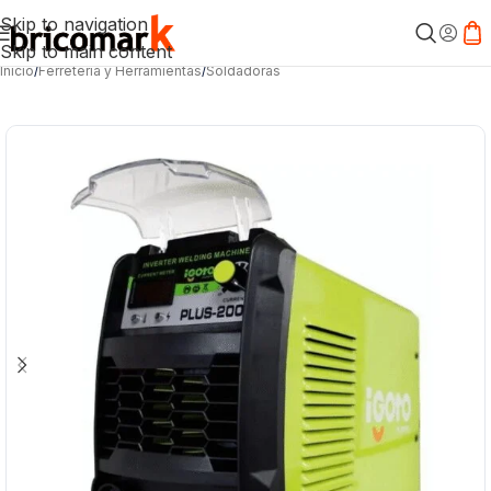
Skip to navigation
Skip to main content
Inicio
/
Ferretería y Herramientas
/
Soldadoras