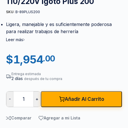
110/220V Igoto Plus 200
B-89PLUS200
SKU:
Ligera, manejable y es suficientemente poderosa
para realizar trabajos de herrería
Leer más
$
1,954
.00
Entrega estimada
2 días
después de tu compra
-
+
Añadir Al Carrito
Comparar
Agregar a mi Lista