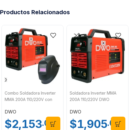
Productos Relacionados
Combo Soldadora Inverter
Soldadora Inverter MMA
MMA 200A 110/220V con
200A 110/220V DWO
Careta Electrónica DWO
DWS200
DWO
DWO
$
2,153
$
1,905
.00
.00