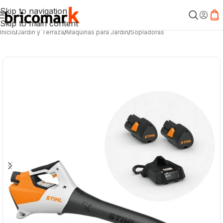
Skip to navigation
Skip to main content
Inicio
/
Jardín y Terraza
/
Máquinas para Jardín
/
Sopladoras