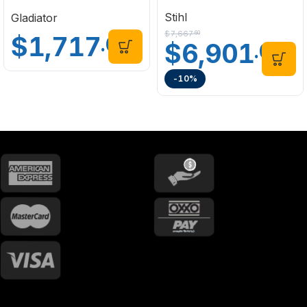
630/20 C1
Stihl
Gladiator
$
7,667
.60
$
1,717
.00
$
6,901
.00
-10%