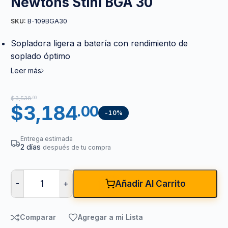
Newtons Stihl BGA 30
B-109BGA30
SKU:
Sopladora ligera a batería con rendimiento de
soplado óptimo
Leer más
$
3,538
.00
$
3,184
.00
-10%
Entrega estimada
2 días
después de tu compra
-
+
Añadir Al Carrito
Comparar
Agregar a mi Lista