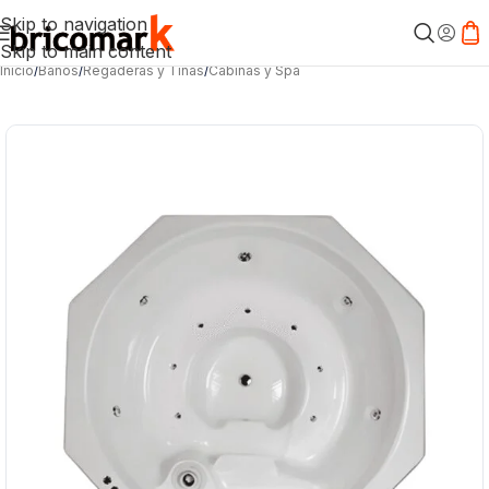
Skip to navigation
Skip to main content
Inicio
/
Baños
/
Regaderas y Tinas
/
Cabinas y Spa