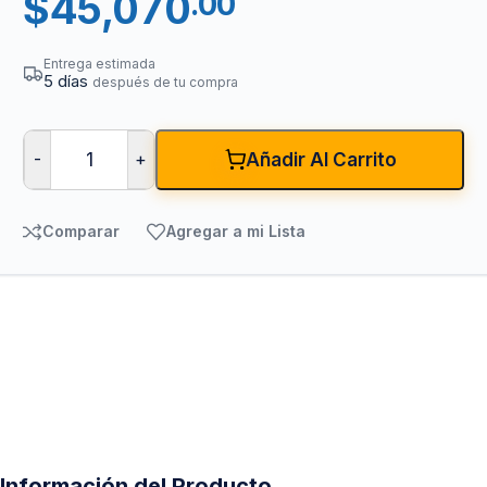
$
45,070
.00
Entrega estimada
5 días
después de tu compra
-
+
Añadir Al Carrito
Comparar
Agregar a mi Lista
Información del Producto