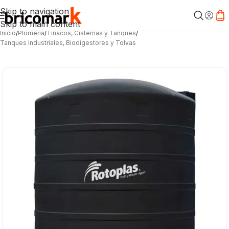
Skip to navigation
Skip to main content
Inicio
/
Plomería
/
Tinacos, Cisternas y Tanques
/
Tanques Industriales, Biodigestores y Tolvas