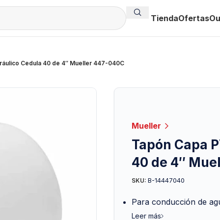
Tienda
Ofertas
Ou
áulico Cedula 40 de 4″ Mueller 447-040C
Mueller
Tapón Capa P
40 de 4″ Mue
B-14447040
SKU:
Para conducción de agua
Leer más