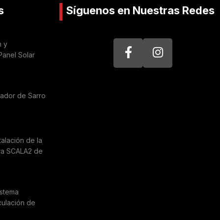
s
Síguenos en Nuestras Redes
n y
Panel Solar
nador de Sarro
a
talación de la
ra SCALA2 de
istema
culación de