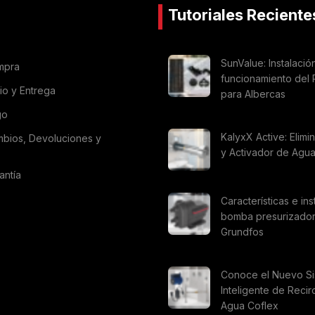
Tutoriales Reciente
SunValue: Instalació
mpra
funcionamiento del 
vio y Entrega
para Albercas
go
KalyxX Active: Elimi
mbios, Devoluciones y
y Activador de Agu
antía
Características e ins
bomba presurizado
Grundfos
Conoce el Nuevo S
Inteligente de Recir
Agua Coflex