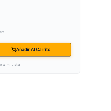
pra
Añadir Al Carrito
xiones
Bombas para Agua
Hidroneumáticos y Sistemas de Pre
r a mi Lista
ncendio
Centrífugas y Periféricas
Sumergibles para Agua Limpia
Sumergibles para Agua Sucia y Dre
Accesorios y Refacciones para Bo
Sumergibles para Pozo Profundo