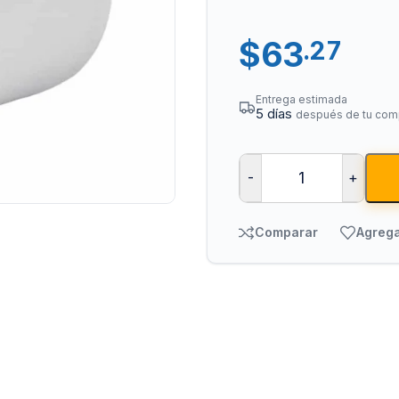
$
63
.27
Entrega estimada
5 días
después de tu com
-
+
Tuberías y Cone
Cobre y Latón
Comparar
Agrega
Sistemas Contra I
Acero Galvanizado
CPVC
PVC Hidráulico
Polipropileno PPR