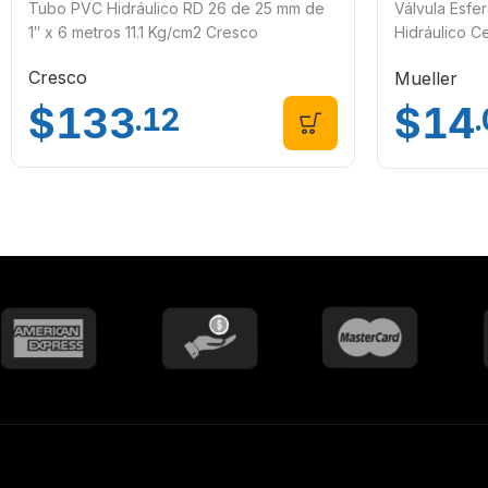
Tubo PVC Hidráulico RD 26 de 25 mm de
Válvula Esfe
1″ x 6 metros 11.1 Kg/cm2 Cresco
Hidráulico C
733C
Cresco
Mueller
$
133
$
14
.12