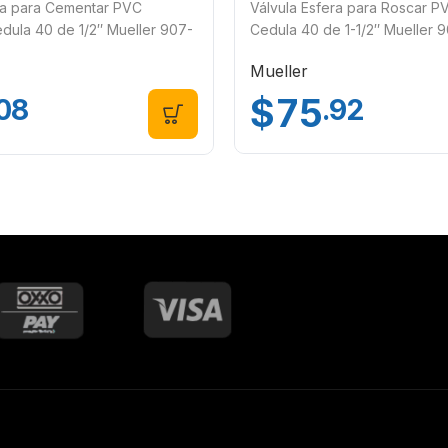
ra para Cementar PVC
Válvula Esfera para Roscar P
edula 40 de 1/2″ Mueller 907-
Cedula 40 de 1-1/2″ Mueller
Mueller
$
75
.92
.08