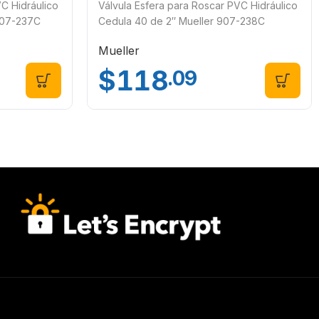
VC Hidráulico
Válvula Esfera para Roscar PVC Hidráulico
 907-237C
Cedula 40 de 2″ Mueller 907-238C
Mueller
$
118
.09