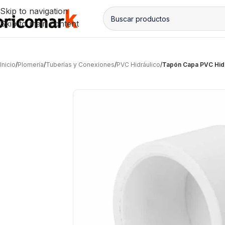
Skip to navigation
Skip to main content
Inicio
/
Plomería
/
Tuberías y Conexiones
/
PVC Hidráulico
/
Tapón Capa PVC Hidr