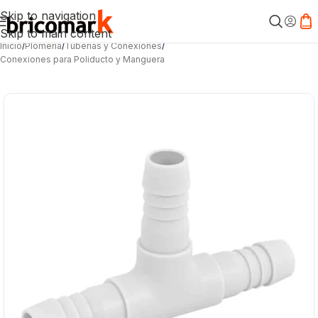
Skip to navigation
Skip to main content
Inicio
/
Plomería
/
Tuberías y Conexiones
/
Conexiones para Poliducto y Manguera