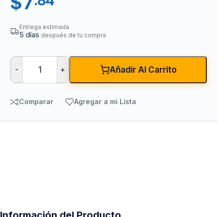
$
7
.84
Entrega estimada
5 días
después de tu compra
-
+
Añadir Al Carrito
Comparar
Agregar a mi Lista
Información del Producto