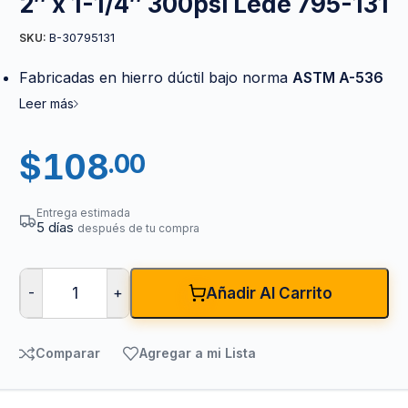
2″ x 1-1/4″ 300psi Lede 795-131
B-30795131
SKU:
Fabricadas en hierro dúctil bajo norma
ASTM A-536
Leer más
$
108
.00
Entrega estimada
5 días
después de tu compra
-
+
Añadir Al Carrito
Comparar
Agregar a mi Lista