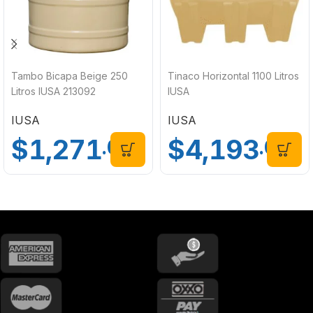
Tambo Bicapa Beige 250
Tinaco Horizontal 1100 Litros
Litros IUSA 213092
IUSA
IUSA
IUSA
$
1,271
$
4,193
.00
.00