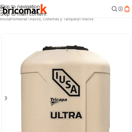
Skip to navigation
Skip to main content
Inicio
/
Plomería
/
Tinacos, Cisternas y Tanques
/
Tinacos