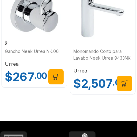
Gancho Neek Urrea NK.06
Monomando Corto para
Lavabo Neek Urrea 9433NK
Urrea
Urrea
$
267
.00
$
2,507
.00