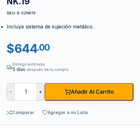
NK.19
B-02NK19
SKU:
Incluye sistema de sujeción metálico.
$
644
.00
Entrega estimada
5 días
después de tu compra
-
+
Añadir Al Carrito
Comparar
Agregar a mi Lista