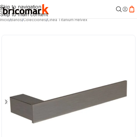
Skip to navigation
Skip to main content
Inicio
/
Baños
/
Colecciones
/
Línea Titanium Helvex