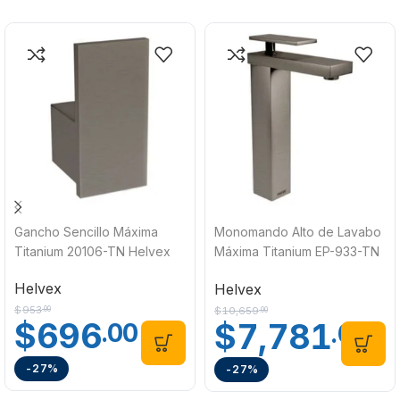
Gancho Sencillo Máxima
Monomando Alto de Lavabo
Titanium 20106-TN Helvex
Máxima Titanium EP-933-TN
Helvex
Helvex
Helvex
$
953
$
10,659
.00
.00
$
696
$
7,781
.00
.00
-27%
-27%