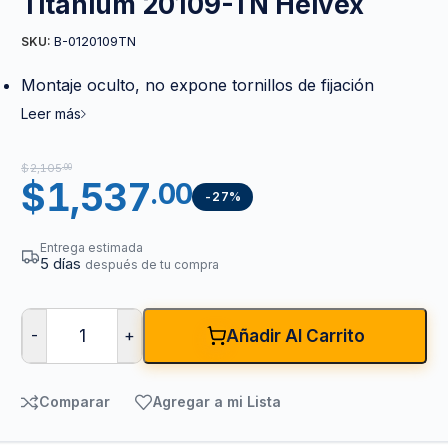
Titanium 20109-TN Helvex
B-0120109TN
SKU:
Montaje oculto, no expone tornillos de fijación
Leer más
$
2,105
.00
$
1,537
.00
-27%
Entrega estimada
5 días
después de tu compra
-
+
Añadir Al Carrito
Comparar
Agregar a mi Lista