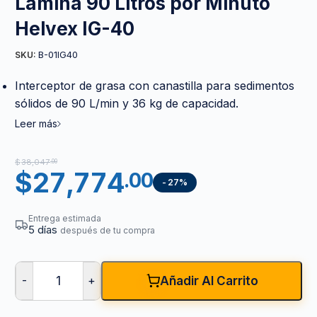
Lamina 90 Litros por Minuto
Helvex IG-40
B-01IG40
SKU:
Interceptor de grasa con canastilla para sedimentos
sólidos de 90 L/min y 36 kg de capacidad.
Leer más
$
38,047
.00
$
27,774
.00
-27%
Entrega estimada
5 días
después de tu compra
-
+
Añadir Al Carrito