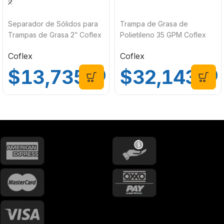
Separador de Sólidos para
Trampa de Grasa de
Trampas de Grasa 2″ Coflex
Polietileno 35 GPM Coflex
2-GT-S001
GT-035
Coflex
Coflex
$
13,735
$
32,143
.00
.00