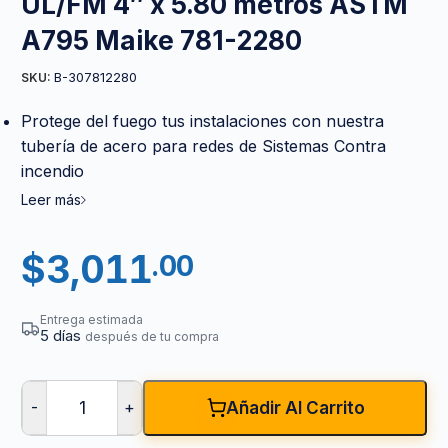
UL/FM 4″ x 5.80 metros ASTM
A795 Maike 781-2280
B-307812280
SKU:
Protege del fuego tus instalaciones con nuestra
tubería de acero para redes de Sistemas Contra
incendio
Leer más
$
3,011
.00
Entrega estimada
5 días
después de tu compra
-
+
Añadir Al Carrito