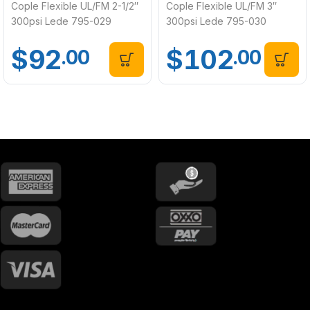
Cople Flexible UL/FM 2-1/2″
Cople Flexible UL/FM 3″
300psi Lede 795-029
300psi Lede 795-030
$
92
$
102
.00
.00