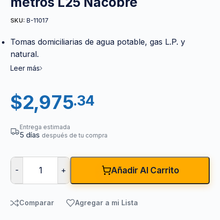
metros L25 Nacobre
B-11017
SKU:
Tomas domiciliarias de agua potable, gas L.P. y
natural.
Leer más
$
2,975
.34
Entrega estimada
5 días
después de tu compra
-
+
Añadir Al Carrito
Comparar
Agregar a mi Lista