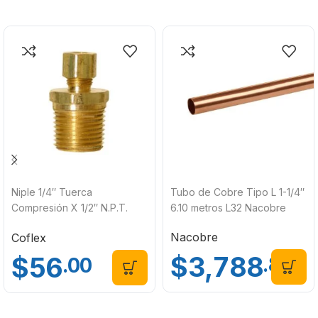
Niple 1/4″ Tuerca
Tubo de Cobre Tipo L 1-1/4″
Compresión X 1/2″ N.P.T.
6.10 metros L32 Nacobre
Coflex UNT-4C8
Nacobre
Coflex
$
3,788
$
56
.86
.00