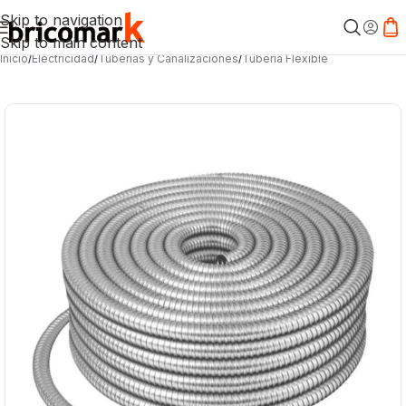
Skip to navigation
Skip to main content
Inicio
/
Electricidad
/
Tuberías y Canalizaciones
/
Tubería Flexible