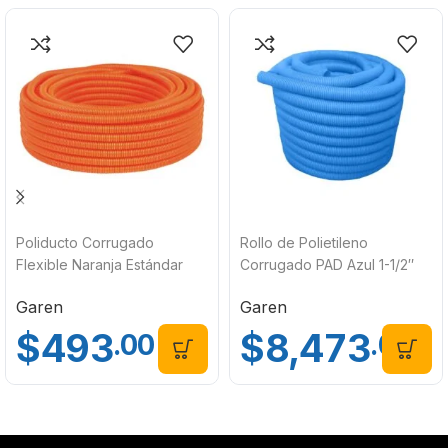
Poliducto Corrugado
Rollo de Polietileno
Flexible Naranja Estándar
Corrugado PAD Azul 1-1/2″
1/2″ sin Guía 100 metros
Rollo con 300 metros
Garen
Garen
Garen PFG1210SG
PADGA38300
$
493
$
8,473
.00
.00