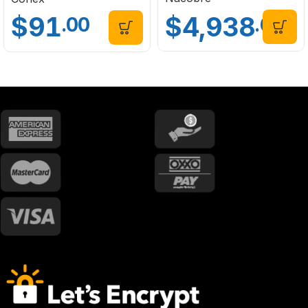
$
4,938
$
91
.64
.00