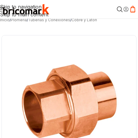
Skip to navigation
Skip to main content
Inicio
/
Plomería
/
Tuberías y Conexiones
/
Cobre y Latón