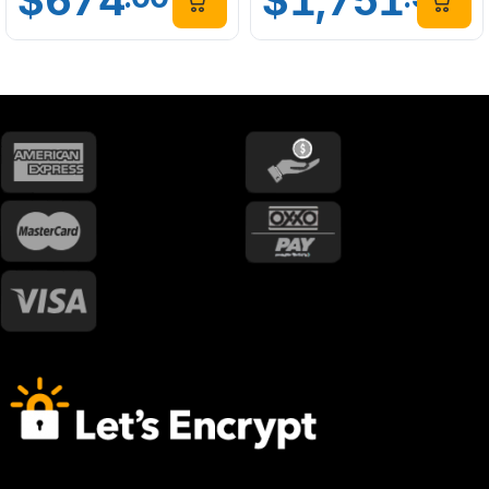
$
674
$
1,751