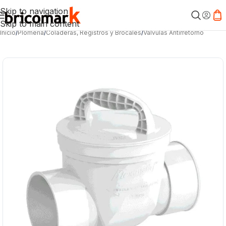
Skip to navigation
Skip to main content
Inicio
/
Plomería
/
Coladeras, Registros y Brocales
/
Válvulas Antirretorno