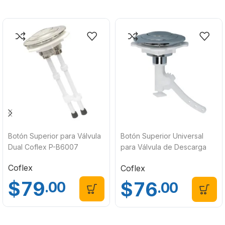
Botón Superior para Válvula
Botón Superior Universal
Dual Coflex P-B6007
para Válvula de Descarga
Convencional Coflex P-
Coflex
Coflex
B6009
$
79
$
76
.00
.00