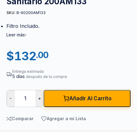
Sanitario 200AM133
B-60200AM133
SKU:
Filtro Incluido.
Leer más
$
132
.00
Entrega estimada
5 días
después de tu compra
-
+
Añadir Al Carrito
Comparar
Agregar a mi Lista