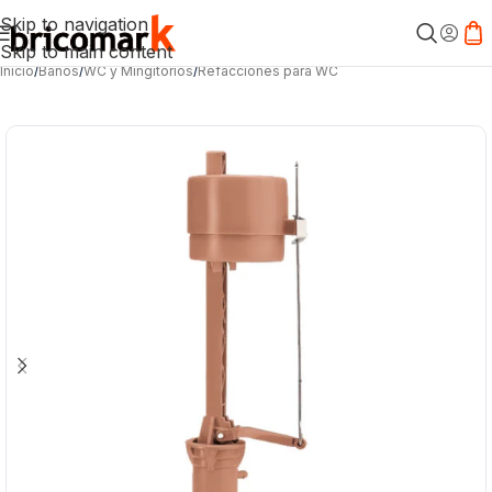
Skip to navigation
Skip to main content
Inicio
/
Baños
/
WC y Mingitorios
/
Refacciones para WC