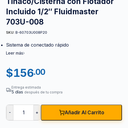
Tinaco/Cisterna con Flotador
Incluido 1/2″ Fluidmaster
703U-008
B-60703U008P20
SKU:
Sistema de conectado rápido
Leer más
$
156
.00
Entrega estimada
5 días
después de tu compra
-
+
Añadir Al Carrito