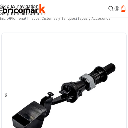
Skip to navigation
Skip to main content
Inicio
/
Plomería
/
Tinacos, Cisternas y Tanques
/
Tapas y Accesorios