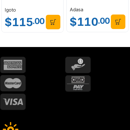
3 Metros Igoto FPS-3
Adasa
Igoto
$
110
$
115
.00
.00