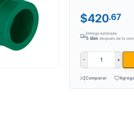
$
420
.67
Entrega estimada
5 días
después de tu com
-
+
Tuberías y Cone
Cobre y Latón
Comparar
Agrega
Sistemas Contra I
Acero Galvanizado
CPVC
PVC Hidráulico
Polipropileno PPR