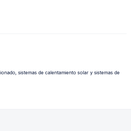
PVC Sanitario
Acero Inoxidable 
PE-AL-PE (Agua y G
Conexiones para 
Conexiones para P
Polietileno PEAD (
Conexiones Rápid
cionado, sistemas de calentamiento solar y sistemas de
Lavaderos
Tanques Hidron