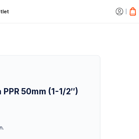
tlet
a PPR 50mm (1-1/2″)
n.