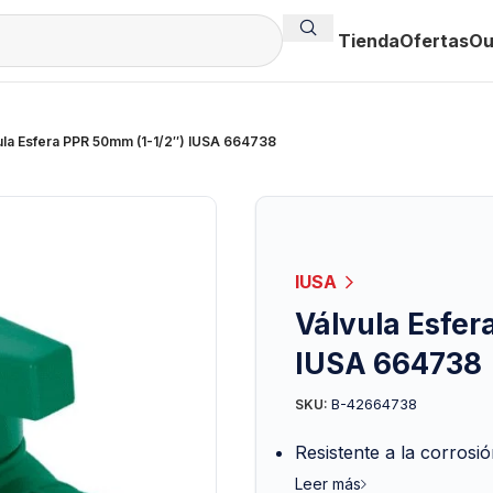
Tienda
Ofertas
Ou
ula Esfera PPR 50mm (1-1/2″) IUSA 664738
IUSA
Válvula Esfer
IUSA 664738
B-42664738
SKU:
Resistente a la corrosió
Leer más