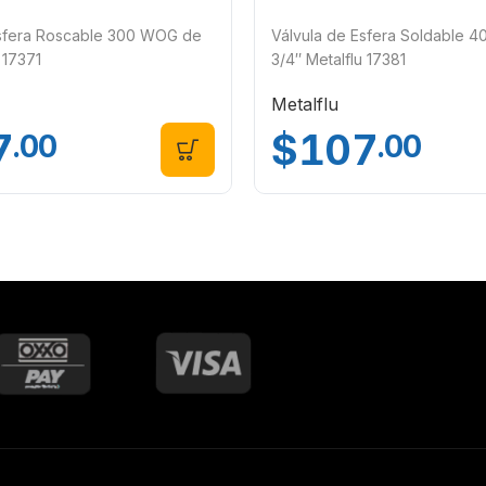
Esfera Roscable 300 WOG de
Válvula de Esfera Soldable 
 17371
3/4″ Metalflu 17381
Metalflu
7
$
107
.00
.00