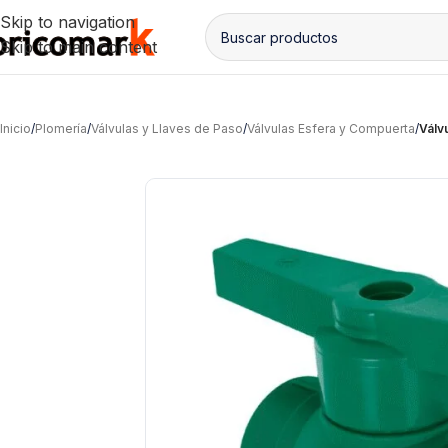
Skip to navigation
Skip to main content
Inicio
/
Plomería
/
Válvulas y Llaves de Paso
/
Válvulas Esfera y Compuerta
/
Válv