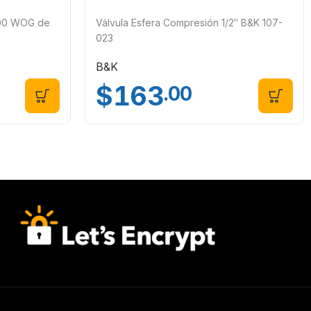
400 WOG de
Válvula Esfera Compresión 1/2″ B&K 107-
023
B&K
$
163
.00