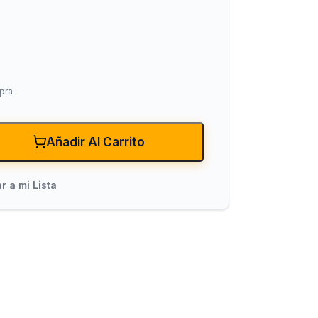
pra
Añadir Al Carrito
xiones
Bombas para Agua
Hidroneumáticos y Sistemas de Pre
r a mi Lista
ncendio
Centrífugas y Periféricas
Sumergibles para Agua Limpia
Sumergibles para Agua Sucia y Dre
Accesorios y Refacciones para Bo
Sumergibles para Pozo Profundo