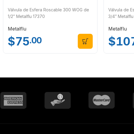
Válvula de Esfera Roscable 300 WOG de
Válvula de 
1/2″ Metalflu 17370
3/4″ Metalflu
Metalflu
Metalflu
$
75
$
10
.00