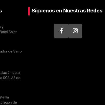
s
Síguenos en Nuestras Redes
n y
Panel Solar
nador de Sarro
a
talación de la
ra SCALA2 de
istema
culación de