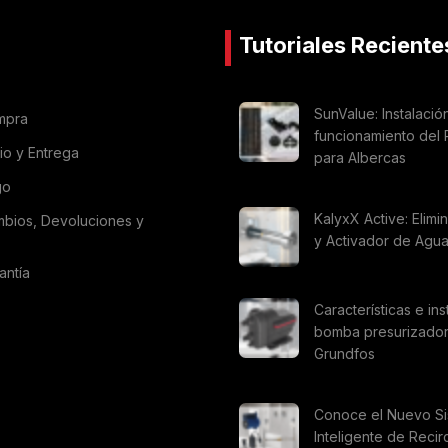
Tutoriales Reciente
SunValue: Instalació
mpra
funcionamiento del 
vio y Entrega
para Albercas
go
KalyxX Active: Elimi
mbios, Devoluciones y
y Activador de Agu
antía
Características e ins
bomba presurizado
Grundfos
Conoce el Nuevo S
Inteligente de Recir