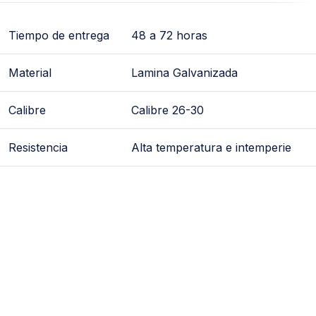
Tiempo de entrega
48 a 72 horas
Material
Lamina Galvanizada
Calibre
Calibre 26-30
Resistencia
Alta temperatura e intemperie
yees, ye, yes, conexion galvanizada, conexiones
galvanizadas, para ducto, ductos, de lamina, galvanizado,
galvanizados, corrugado, corrugados, para ventilacion,
conduccion de vapor