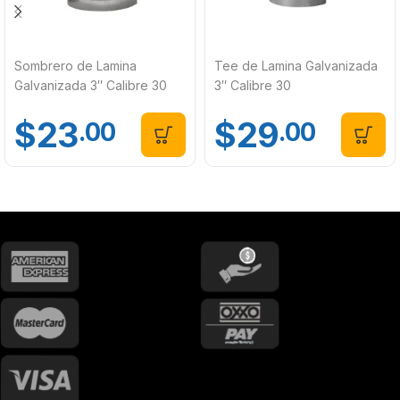
Sombrero de Lamina
Tee de Lamina Galvanizada
Galvanizada 3″ Calibre 30
3″ Calibre 30
$
23
$
29
.00
.00