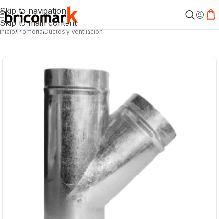
Skip to navigation
Skip to main content
Inicio
/
Plomería
/
Ductos y Ventilación