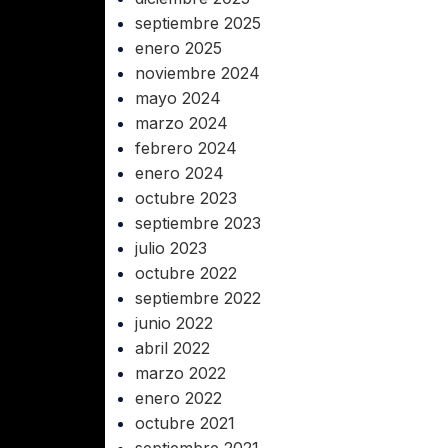
Jet
septiembre 2025
304
Recirculadoras
enero 2025
noviembre 2024
as)
Motobombas
mayo 2024
Gas
Accesorios y Conexiones para
marzo 2024
Aparatos
oliducto y Manguera
febrero 2024
enero 2024
Para Fregadero y Lavabo
Corrugado y Liso)
octubre 2023
Para WC
as
septiembre 2023
Para Calentador
julio 2023
octubre 2022
Para Lavadora y Secadora
eumáticos
septiembre 2022
junio 2022
Tanques y Cilindros para Gas
abril 2022
Reguladores
marzo 2022
Tanques Estacionarios
enero 2022
octubre 2021
Cilindros Portátiles