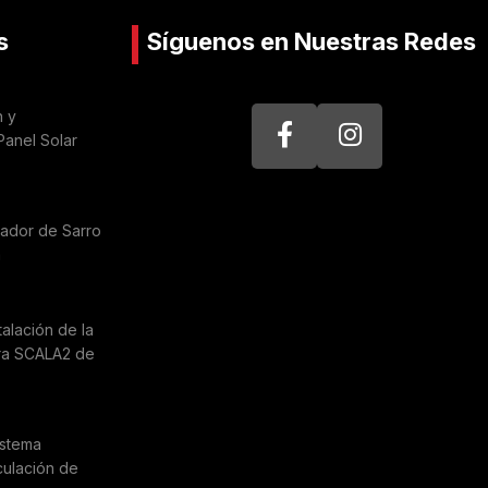
s
Síguenos en Nuestras Redes
n y
Panel Solar
nador de Sarro
a
talación de la
ra SCALA2 de
istema
culación de