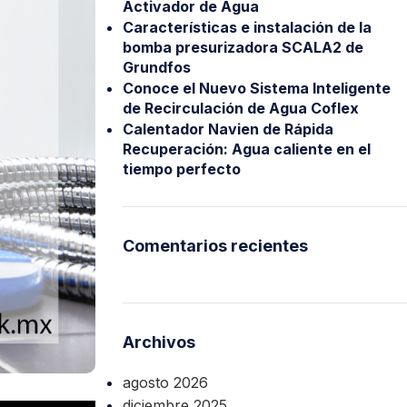
Activador de Agua
Características e instalación de la
bomba presurizadora SCALA2 de
Grundfos
Conoce el Nuevo Sistema Inteligente
de Recirculación de Agua Coflex
Calentador Navien de Rápida
Recuperación: Agua caliente en el
tiempo perfecto
xiones
Bombas para Agua
Hidroneumáticos y Sistemas de Pre
Comentarios recientes
ncendio
Centrífugas y Periféricas
Sumergibles para Agua Limpia
Sumergibles para Agua Sucia y Dre
Archivos
Accesorios y Refacciones para Bo
agosto 2026
Sumergibles para Pozo Profundo
diciembre 2025