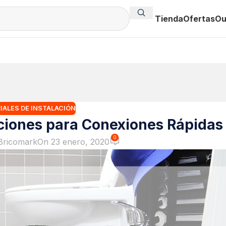
Tienda
Ofertas
Ou
IALES DE INSTALACIÓN
aciones para Conexiones Rápidas
0
Bricomark
On 23 enero, 2020