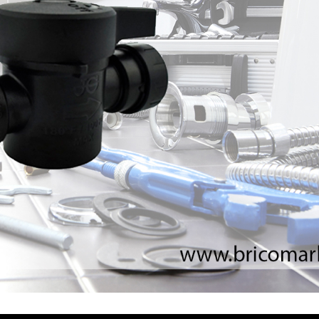
Tuberías y Cone
Cobre y Latón
Sistemas Contra I
Acero Galvanizado
CPVC
PVC Hidráulico
Polipropileno PPR