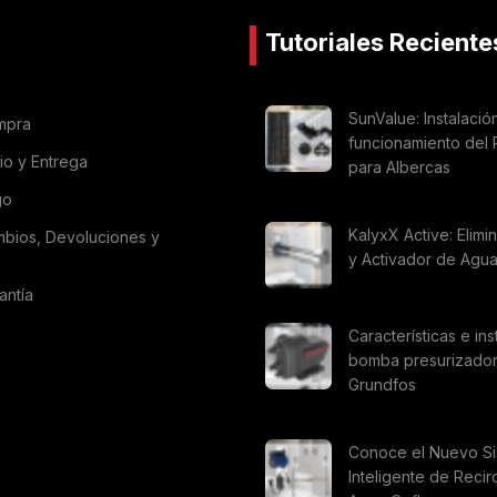
Tutoriales Reciente
SunValue: Instalació
mpra
funcionamiento del 
vio y Entrega
para Albercas
go
KalyxX Active: Elimi
mbios, Devoluciones y
y Activador de Agu
antía
Características e ins
bomba presurizado
Grundfos
Conoce el Nuevo S
Inteligente de Recir