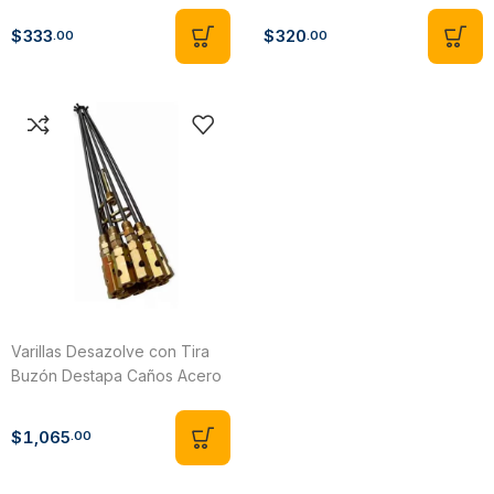
$
333
$
320
.00
.00
Varillas Desazolve con Tira
Buzón Destapa Caños Acero
Templado 10 metros
$
1,065
.00