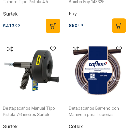
Taladro Tipo Pistola 4.5
Bomba Foy 143325
metros Surtek DMTP4
Foy
Surtek
$
50
$
413
.00
.00
Destapacaños Manual Tipo
Detapacaños Barreno con
Pistola 7.6 metros Surtek
Manivela para Tuberías
121023
Coflex PD-203
Surtek
Coflex