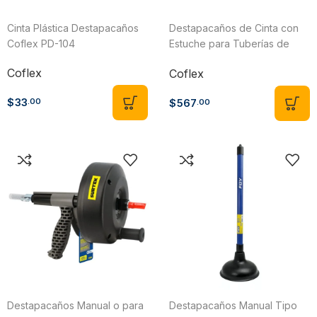
Cinta Plástica Destapacaños
Destapacaños de Cinta con
Coflex PD-104
Estuche para Tuberías de
Drenaje y Chimeneas de
Coflex
Coflex
Ventilación Coflex PD-211
$
33
$
567
.00
.00
Destapacaños Manual o para
Destapacaños Manual Tipo