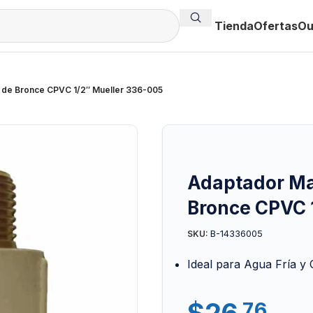
Tienda
Ofertas
Ou
 de Bronce CPVC 1/2″ Mueller 336-005
Adaptador Ma
Bronce CPVC 
B-14336005
SKU:
Ideal para Agua Fría y 
$
26
.76