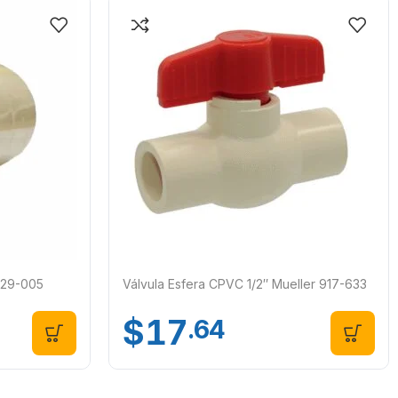
329-005
Válvula Esfera CPVC 1/2″ Mueller 917-633
$
17
.64