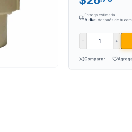
Entrega estimada
5 días
después de tu com
-
+
Comparar
Agrega
Tuberías y Cone
Cobre y Latón
Sistemas Contra I
Acero Galvanizado
CPVC
PVC Hidráulico
Polipropileno PPR