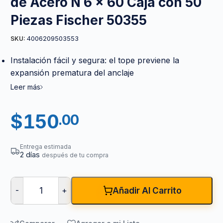
de Acero N 6 x 60 Caja con 50
Piezas Fischer 50355
4006209503553
SKU:
Instalación fácil y segura: el tope previene la
expansión prematura del anclaje
Leer más
$
150
.00
Entrega estimada
2 días
después de tu compra
-
+
Añadir Al Carrito