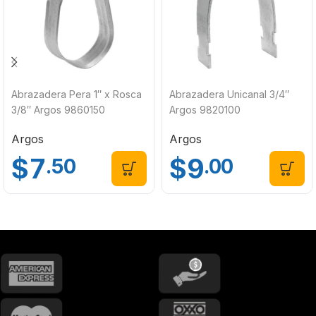
Abrazadera Pera 1″ x Rosca
Abrazadera Unicanal 3/4″
3/8″ Argos 9860150
Argos 9820100
Argos
Argos
$
7
$
9
.50
.00