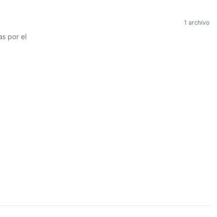
PVC Sanitario
Acero Inoxidable 
1 archivo
as por el
PE-AL-PE (Agua y G
Conexiones para 
Conexiones para P
Polietileno PEAD (
Conexiones Rápid
Lavaderos
Tanques Hidron