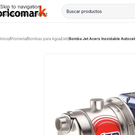
Skip to navigation
Skip to main content
Inicio
/
Plomería
/
Bombas para Agua
/
Jet
/
Bomba Jet Acero Inoxidable Autoceb