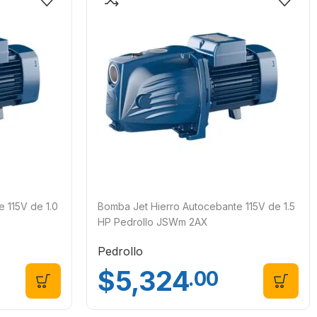
 115V de 1.0
Bomba Jet Hierro Autocebante 115V de 1.5
HP Pedrollo JSWm 2AX
Pedrollo
$
5,324
.00