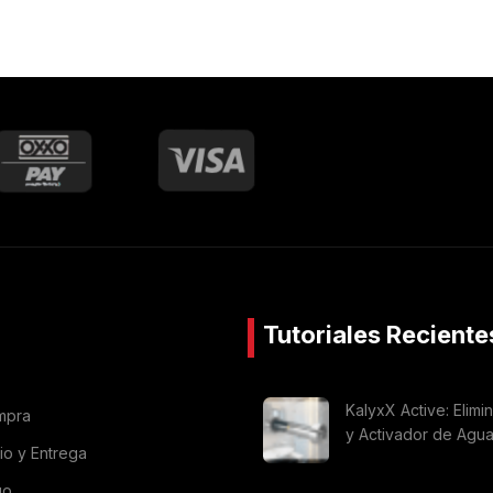
Tutoriales Reciente
KalyxX Active: Elimi
mpra
y Activador de Agu
vio y Entrega
go