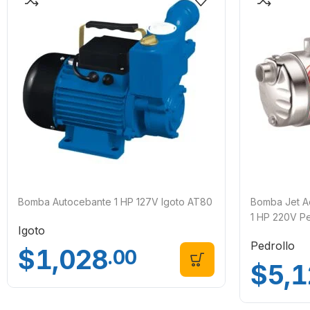
Bomba Autocebante 1 HP 127V Igoto AT80
Bomba Jet A
1 HP 220V P
Igoto
Pedrollo
$
1,028
.00
$
5,