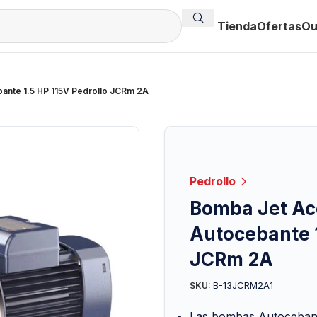
Tienda
Ofertas
Ou
ante 1.5 HP 115V Pedrollo JCRm 2A
Pedrollo
Bomba Jet Ace
Autocebante 1
JCRm 2A
B-13JCRM2A1
SKU:
Las bombas Autocebant