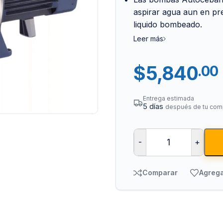
aspirar agua aun en pr
liquido bombeado.
Leer más
$
5,840
.00
Entrega estimada
5 días
después de tu com
Tuberías y Cone
Cobre y Latón
-
+
Sistemas Contra I
Acero Galvanizado
Comparar
Agrega
CPVC
PVC Hidráulico
Polipropileno PPR