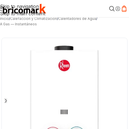
Skip to navigation
Skip to main content
Inicio
/
Calefacción y Climatización
/
Calentadores de Agua
/
A Gas — Instantáneos