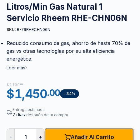
Litros/Min Gas Natural 1
Servicio Rheem RHE-CHN06N
B-79RHECHN06N
SKU:
Reducido consumo de gas, ahorro de hasta 70% de
gas vs otras tecnologías por su alta eficiencia
energética.
Leer más
$
2,199
.00
$
1,450
.00
-34%
Entrega estimada
2 días
después de tu compra
-
+
Añadir Al Carrito