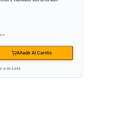
pra
Añadir Al Carrito
xiones
Bombas para Agua
Hidroneumáticos y Sistemas de Pre
r a mi Lista
ncendio
Centrífugas y Periféricas
Sumergibles para Agua Limpia
Sumergibles para Agua Sucia y Dre
Accesorios y Refacciones para Bo
Sumergibles para Pozo Profundo