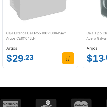
Caja Estanca Lisa IP55 100x100x45mm
Caja Tipo Ch
Argos CE101045LH
Acero Galva
Argos
Argos
$
29
$
13
.23