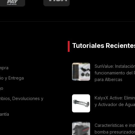
Tutoriales Reciente
SunValue: Instalació
mpra
funcionamiento del 
vio y Entrega
para Albercas
go
KalyxX Active: Elimi
mbios, Devoluciones y
y Activador de Agu
antía
Características e ins
bomba presurizado