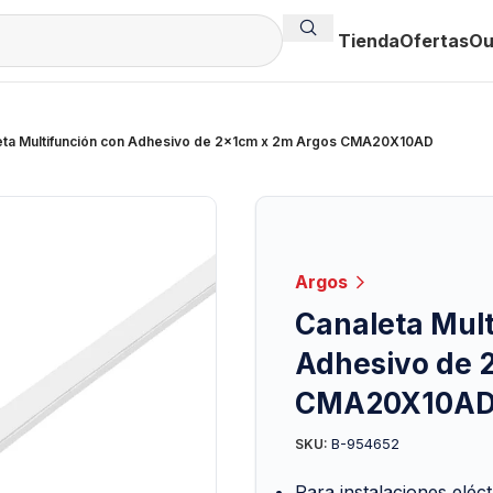
Tienda
Ofertas
Ou
eta Multifunción con Adhesivo de 2x1cm x 2m Argos CMA20X10AD
Argos
Canaleta Mult
Adhesivo de 
CMA20X10A
B-954652
SKU:
Para instalaciones eléc