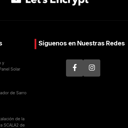
s
Síguenos en Nuestras Redes
n y
Panel Solar
nador de Sarro
a
talación de la
ra SCALA2 de