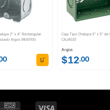
alupa 2″ x 4″ Rectangular
Caja Tipo Chalupa 5″ x 5″ de
nizado Argos 9840100
CAJA025
Argos
$
12
.00
.00