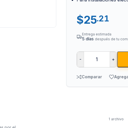
$
25
.21
Entrega estimada
5 días
después de tu com
-
+
Tuberías y Cone
Cobre y Latón
Comparar
Agrega
Sistemas Contra I
Acero Galvanizado
CPVC
PVC Hidráulico
1 archivo
Polipropileno PPR
as por el