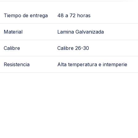
Tiempo de entrega
48 a 72 horas
Material
Lamina Galvanizada
Calibre
Calibre 26-30
Resistencia
Alta temperatura e intemperie
codo, codos, conexion galvanizada, conexiones
galvanizadas, para ducto, ductos, de lamina, galvanizado,
galvanizados, corrugado, corrugados, para ventilacion,
conduccion de vapor