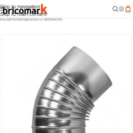
Skip to navigation
Skip to main content
Inicio
/
Plomería
/
Ductos y Ventilación