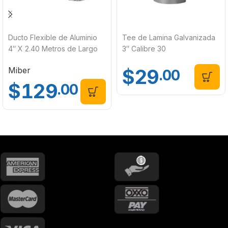
Ducto Flexible de Aluminio
Tee de Lamina Galvanizada
4″ X 2.40 Metros de Largo
3″ Calibre 30
DFL-4 Miber
$
29
Miber
.00
$
129
.00