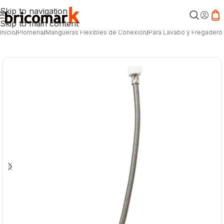
Skip to navigation
Skip to main content
Inicio
/
Plomería
/
Mangueras Flexibles de Conexión
/
Para Lavabo y Fregadero