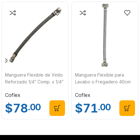
Manguera Flexible de Vinilo
Manguera Flexible para
Reforzado 1/4″ Comp. x 1/4″
Lavabo o Fregadero 40cm
Comp. 30 cm Coflex VR-E30
LL-A40 Coflex
Coflex
Coflex
$
78
$
71
.00
.00