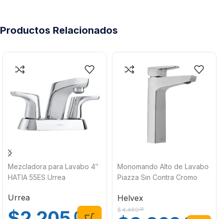
Productos Relacionados
Mezcladora para Lavabo 4″
Monomando Alto de Lavabo
HATIA 55ES Urrea
Piazza Sin Contra Cromo
PIA-101 Helvex
Urrea
Helvex
$
4,469
$
2,205
.00
.00