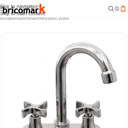
Skip to navigation
Skip to main content
Inicio
/
Baños
/
Grifería
/
Grifería para Lavabo