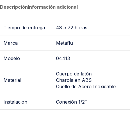
Descripción
Información adicional
Tiempo de entrega
48 a 72 horas
Marca
Metaflu
Modelo
04413
Cuerpo de latón
Material
Charola en ABS
Cuello de Acero Inoxidable
Instalación
Conexión 1/2″
*llave de lavabo, llave para lavabo, llaves de lavabo,