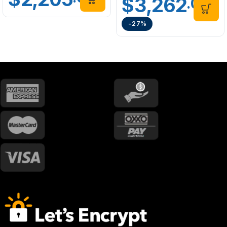
$
3,262
.00
-27%