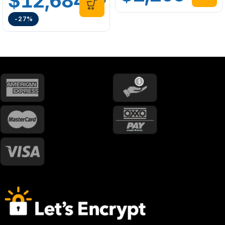
$
12,684
-27%