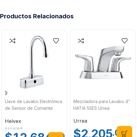
Productos Relacionados
Llave de Lavabo Electrónica
Mezcladora para Lavabo 4″
de Sensor de Corriente
HATIA 55ES Urrea
Omega Helvex TV-298-C
Urrea
Helvex
$
17,376
$
2,205
.00
.00
.00