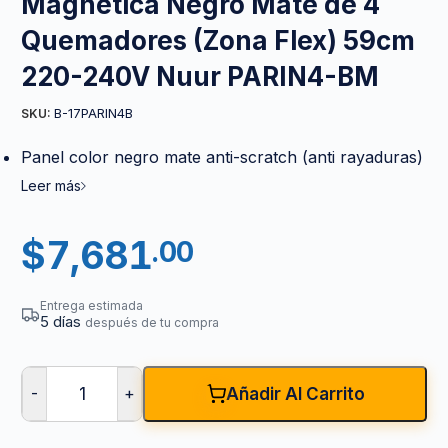
Magnética Negro Mate de 4
Quemadores (Zona Flex) 59cm
220-240V Nuur PARIN4-BM
B-17PARIN4B
SKU:
Panel color negro mate anti-scratch (anti rayaduras)
Leer más
$
7,681
.00
Entrega estimada
5 días
después de tu compra
-
+
Añadir Al Carrito