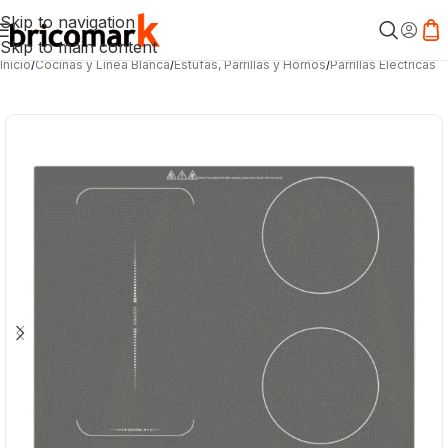
Skip to navigation
Skip to main content
Inicio
/
Cocinas y Línea Blanca
/
Estufas, Parrillas y Hornos
/
Parrillas Eléctricas