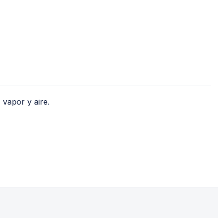
PVC Sanitario
Acero Inoxidable 
PE-AL-PE (Agua y G
Conexiones para 
Conexiones para P
Polietileno PEAD (
 vapor y aire.
Conexiones Rápid
Lavaderos
Tanques Hidron