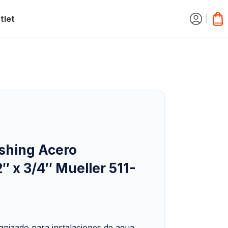
tlet
shing Acero
″ x 3/4″ Mueller 511-
anizado para instalaciones de agua,