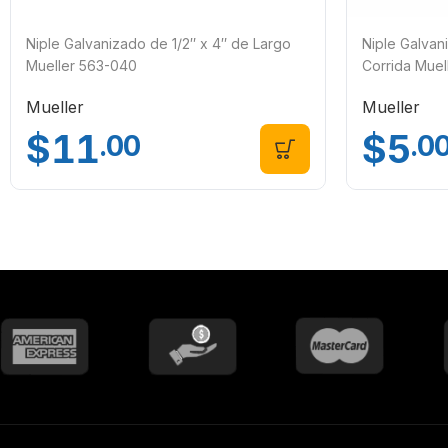
Niple Galvanizado de 1/2″ x 4″ de Largo
Niple Galvan
Mueller 563-040
Corrida Muel
Mueller
Mueller
$
11
$
5
.00
.0