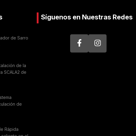
s
Síguenos en Nuestras Redes
nador de Sarro
a
talación de la
ra SCALA2 de
istema
culación de
de Rápida
caliente en el