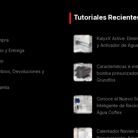
Tutoriales Reciente
KalyxX Active: Elimi
mpra
y Activador de Agu
vio y Entrega
go
Características e ins
mbios, Devoluciones y
bomba presurizado
Grundfos
antía
Conoce el Nuevo S
Inteligente de Recir
Agua Coflex
Calentador Navien 
Recuperación: Agua 