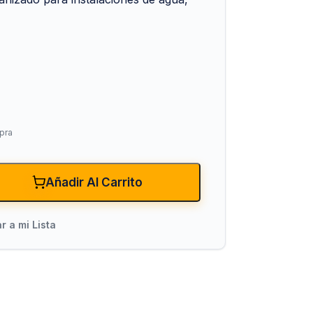
pra
xiones
Bombas para Agua
Hidroneumáticos y Sistemas de Pre
Añadir Al Carrito
ncendio
Centrífugas y Periféricas
Sumergibles para Agua Limpia
r a mi Lista
Sumergibles para Agua Sucia y Dre
Accesorios y Refacciones para Bo
Sumergibles para Pozo Profundo