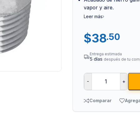
vapor y aire.
Leer más
$
38
.50
Entrega estimada
5 días
después de tu com
Tuberías y Cone
Cobre y Latón
-
+
Sistemas Contra I
Acero Galvanizado
Comparar
Agrega
CPVC
PVC Hidráulico
Polipropileno PPR