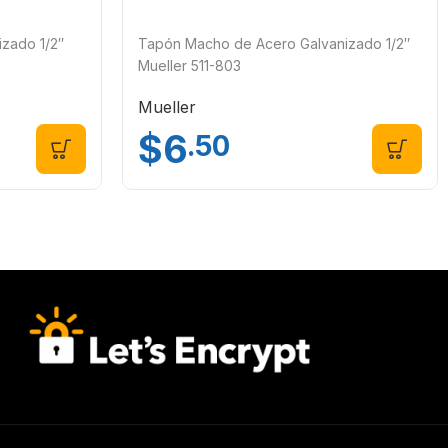
zado 1/2″
Tapón Macho de Acero Galvanizado 1/2″
Mueller 511-803
Mueller
$
6
.50