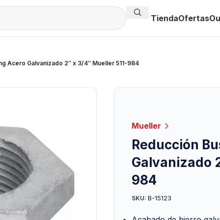
Tienda
Ofertas
Ou
g Acero Galvanizado 2″ x 3/4″ Mueller 511-984
Mueller
Reducción Bu
Galvanizado 2
984
B-15123
SKU:
Acabado de hierro galv