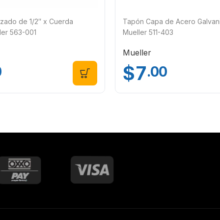
izado de 1/2″ x Cuerda
Tapón Capa de Acero Galvani
ler 563-001
Mueller 511-403
Mueller
$
7
0
.00