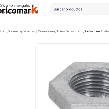
Skip to navigation
Skip to main content
Inicio
/
Plomería
/
Tuberías y Conexiones
/
Acero Galvanizado
/
Reducción Bushin