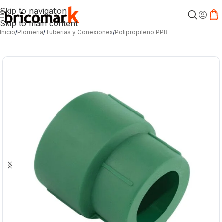
Skip to navigation
Skip to main content
Inicio
/
Plomería
/
Tuberías y Conexiones
/
Polipropileno PPR