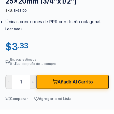
25x20mm (3/4″x1/2″)
B-63100
SKU:
Únicas conexiones de PPR con diseño octagonal.
Leer más
$
3
.33
Entrega estimada
5 días
después de tu compra
-
+
Añadir Al Carrito
Comparar
Agregar a mi Lista