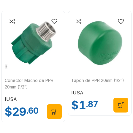
Conector Macho de PPR
Tapón de PPR 20mm (1/2″)
20mm (1/2″)
IUSA
IUSA
$
1
.87
$
29
.60