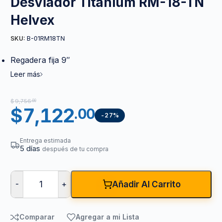
Desviador Titanium RM-18-TN
Helvex
B-01RM18TN
SKU:
Regadera fija 9″
Leer más
$
9,756
.00
$
7,122
.00
-27%
Entrega estimada
5 días
después de tu compra
-
+
Añadir Al Carrito
Comparar
Agregar a mi Lista