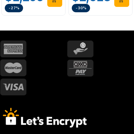
-27%
-30%