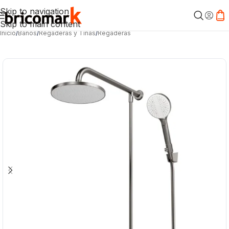
Skip to navigation
Skip to main content
Inicio
/
Baños
/
Regaderas y Tinas
/
Regaderas