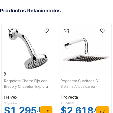
Productos Relacionados
Regadera Chorro Fijo con
Regadera Cuadrada 8″
Brazo y Chapeton Explora
Sistema Anticalcareo
H-201 Helvex
Proyecta REC-02
Helvex
Proyecta
$
1,774
$
3,740
.00
.00
$
1,295
$
2,618
.00
.00