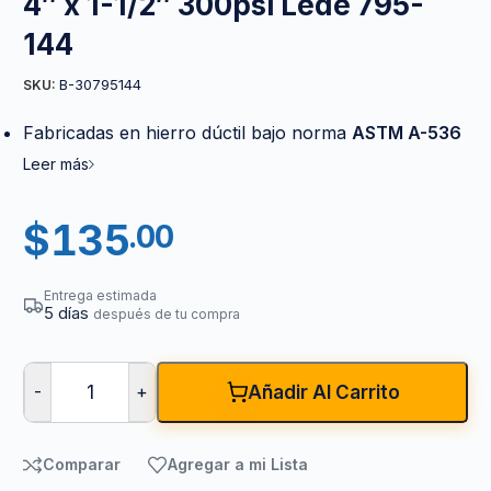
4″ x 1-1/2″ 300psi Lede 795-
144
B-30795144
SKU:
Fabricadas en hierro dúctil bajo norma
ASTM A-536
Leer más
$
135
.00
Entrega estimada
5 días
después de tu compra
-
+
Añadir Al Carrito
Comparar
Agregar a mi Lista