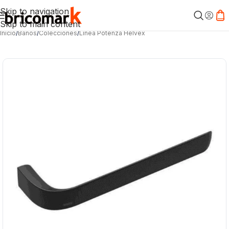
Skip to navigation
Skip to main content
Inicio
/
Baños
/
Colecciones
/
Línea Potenza Helvex