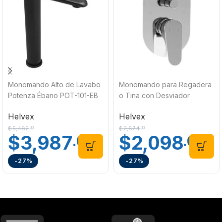
Monomando Alto de Lavabo
Monomando para Regadera
Potenza Ébano POT-101-EB
o Tina con Desviador
Helvex
Potenza Cromo POT-201
Helvex
Helvex
Helvex
$
5,462
$
2,874
.00
.00
$
3,987
$
2,098
.00
.00
-27%
-27%