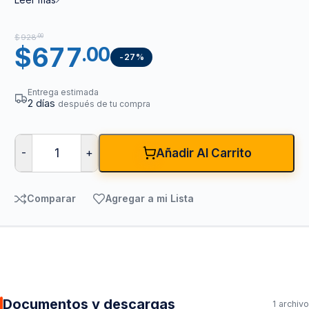
$
928
.00
$
677
.00
-27%
Entrega estimada
2 días
después de tu compra
-
+
Añadir Al Carrito
Comparar
Agregar a mi Lista
Documentos y descargas
1 archivo