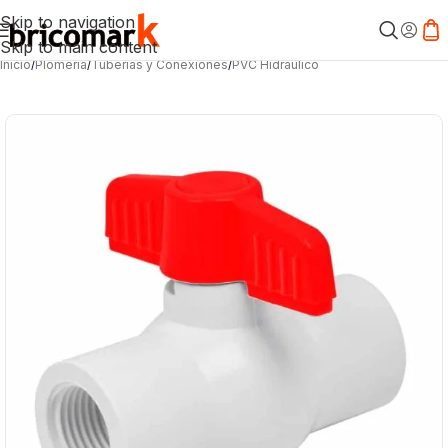
Skip to navigation
Skip to main content
Inicio
/
Plomería
/
Tuberías y Conexiones
/
PVC Hidráulico