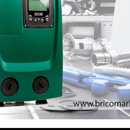
Tuberías y Cone
Cobre y Latón
Sistemas Contra I
Acero Galvanizado
CPVC
PVC Hidráulico
Polipropileno PPR