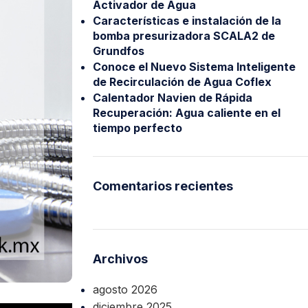
Activador de Agua
Características e instalación de la
bomba presurizadora SCALA2 de
Grundfos
Conoce el Nuevo Sistema Inteligente
de Recirculación de Agua Coflex
Calentador Navien de Rápida
Recuperación: Agua caliente en el
tiempo perfecto
xiones
Bombas para Agua
Hidroneumáticos y Sistemas de Pre
Comentarios recientes
ncendio
Centrífugas y Periféricas
Sumergibles para Agua Limpia
Sumergibles para Agua Sucia y Dre
Archivos
Accesorios y Refacciones para Bo
agosto 2026
Sumergibles para Pozo Profundo
diciembre 2025