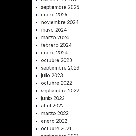
Jet
septiembre 2025
304
Recirculadoras
enero 2025
noviembre 2024
as)
Motobombas
mayo 2024
Gas
Accesorios y Conexiones para
marzo 2024
Aparatos
oliducto y Manguera
febrero 2024
enero 2024
Para Fregadero y Lavabo
Corrugado y Liso)
octubre 2023
Para WC
as
septiembre 2023
Para Calentador
julio 2023
octubre 2022
Para Lavadora y Secadora
eumáticos
septiembre 2022
junio 2022
Tanques y Cilindros para Gas
abril 2022
Reguladores
marzo 2022
Tanques Estacionarios
enero 2022
octubre 2021
Cilindros Portátiles