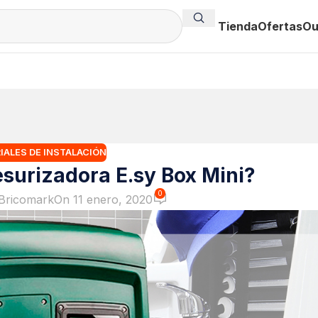
Tienda
Ofertas
Ou
IALES DE INSTALACIÓN
esurizadora E.sy Box Mini?
0
Bricomark
On 11 enero, 2020