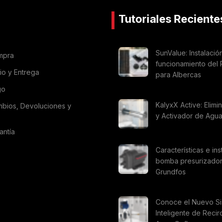
Tutoriales Reciente
SunValue: Instalació
mpra
funcionamiento del 
vio y Entrega
para Albercas
go
KalyxX Active: Elimi
mbios, Devoluciones y
y Activador de Agu
antía
Características e ins
bomba presurizado
Grundfos
Conoce el Nuevo S
Inteligente de Recir