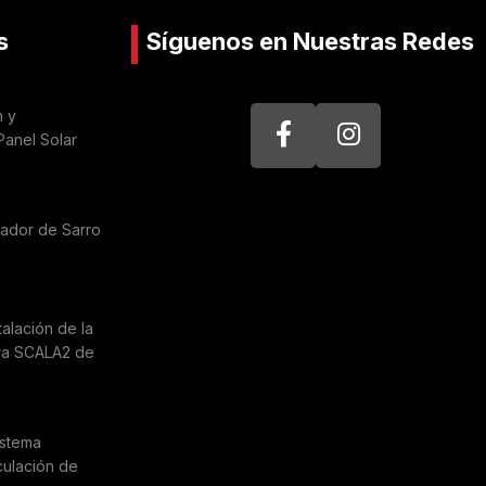
s
Síguenos en Nuestras Redes
n y
Panel Solar
nador de Sarro
a
talación de la
ra SCALA2 de
istema
culación de