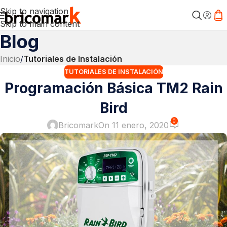
Skip to navigation
Skip to main content
Blog
Inicio
/
Tutoriales de Instalación
TUTORIALES DE INSTALACIÓN
Programación Básica TM2 Rain
Bird
0
Bricomark
On 11 enero, 2020