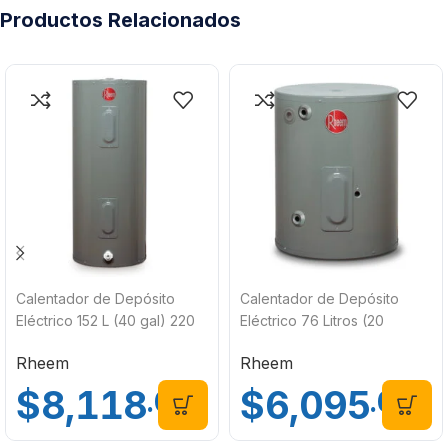
Productos Relacionados
Calentador de Depósito
Calentador de Depósito
Eléctrico 152 L (40 gal) 220
Eléctrico 76 Litros (20
V Rheem 89VP40/478685
Galones) 110 V Rheem
Rheem
Rheem
89VP20/474724
$
8,118
$
6,095
.00
.00