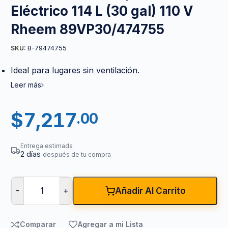
Eléctrico 114 L (30 gal) 110 V
Rheem 89VP30/474755
B-79474755
SKU:
Ideal para lugares sin ventilación.
Leer más
$
7,217
.00
Entrega estimada
2 días
después de tu compra
-
+
Añadir Al Carrito
Comparar
Agregar a mi Lista