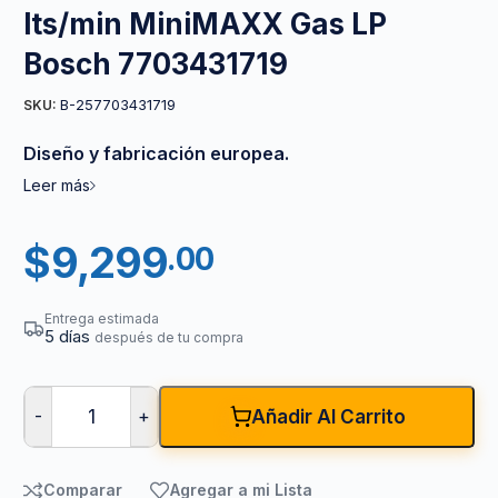
lts/min MiniMAXX Gas LP
Bosch 7703431719
B-257703431719
SKU:
Diseño y fabricación europea.
Leer más
$
9,299
.00
Entrega estimada
5 días
después de tu compra
-
+
Añadir Al Carrito
Comparar
Agregar a mi Lista