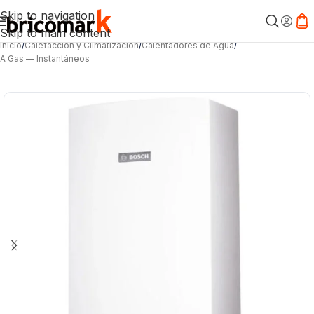
Skip to navigation
Skip to main content
Inicio
/
Calefacción y Climatización
/
Calentadores de Agua
/
A Gas — Instantáneos