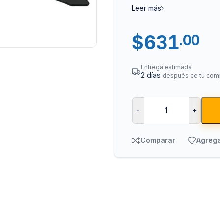
Leer más
$
631
.00
Entrega estimada
2 días
después de tu com
Tuberías y Cone
-
+
Cobre y Latón
Comparar
Agrega
Sistemas Contra I
Acero Galvanizado
CPVC
PVC Hidráulico
Polipropileno PPR