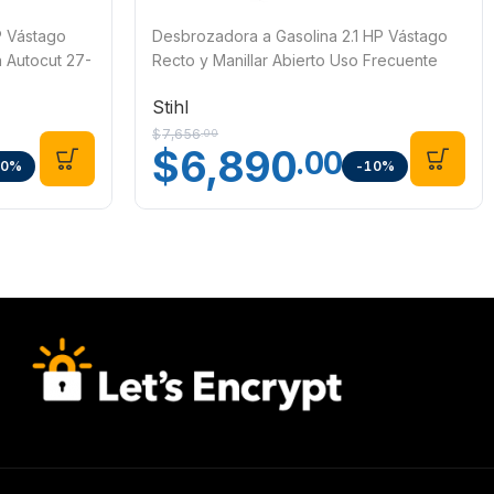
P Vástago
Desbrozadora a Gasolina 2.1 HP Vástago
 Autocut 27-
Recto y Manillar Abierto Uso Frecuente
con Autocut C 26-2 Stihl FS 235
Stihl
$
7,656
.00
$
6,890
.00
10%
-10%