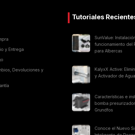
Tutoriales Reciente
SunValue: Instalació
mpra
funcionamiento del 
vio y Entrega
para Albercas
go
KalyxX Active: Elimi
mbios, Devoluciones y
y Activador de Agu
antía
Características e ins
bomba presurizado
Grundfos
Conoce el Nuevo S
Inteligente de Recir