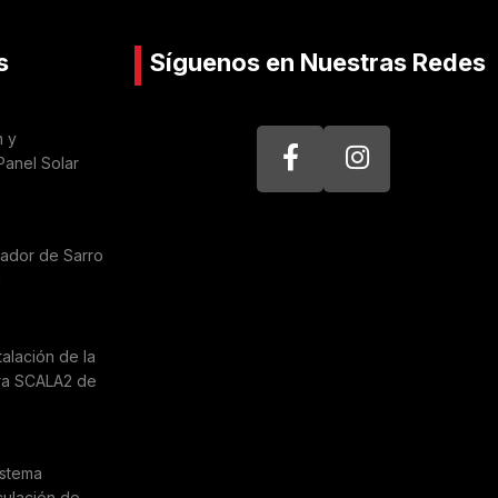
s
Síguenos en Nuestras Redes
n y
Panel Solar
nador de Sarro
a
talación de la
ra SCALA2 de
istema
culación de