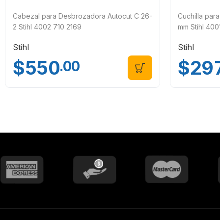
Cabezal para Desbrozadora Autocut C 26-
Cuchilla par
2 Stihl 4002 710 2169
mm Stihl 400
Stihl
Stihl
$
550
$
29
.00