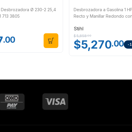
a Desbrozadora Ø 230-2 25,4
Desbrozadora a Gasolina 1 H
1 713 3805
Recto y Manillar Redondo con
2 Stihl FS 55 R
Stihl
$
5,858
7
.00
.00
$
5,270
.00
-