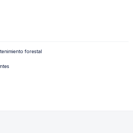
PVC Sanitario
Acero Inoxidable 
PE-AL-PE (Agua y G
Conexiones para 
Conexiones para P
enimiento forestal
Polietileno PEAD (
Conexiones Rápid
ntes
Lavaderos
Tanques Hidron